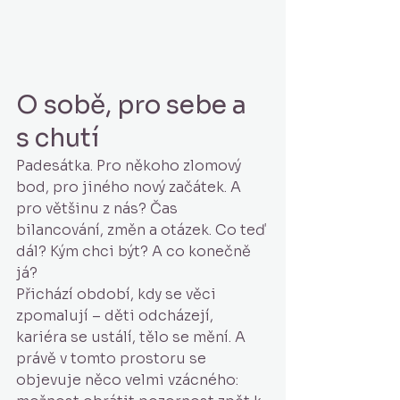
O sobě, pro sebe a 
s chutí
Padesátka. Pro někoho zlomový 
bod, pro jiného nový začátek. A 
pro většinu z nás? Čas 
bilancování, změn a otázek. Co teď 
dál? Kým chci být? A co konečně 
já?
Přichází období, kdy se věci 
zpomalují – děti odcházejí, 
kariéra se ustálí, tělo se mění. A 
právě v tomto prostoru se 
objevuje něco velmi vzácného: 