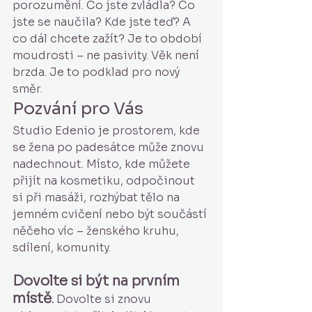
porozumění. Co jste zvládla? Co 
jste se naučila? Kde jste teď? A 
co dál chcete zažít? Je to období 
moudrosti – ne pasivity. Věk není 
brzda. Je to podklad pro nový 
směr.
Pozvání pro Vás
Studio Edenio je prostorem, kde 
se žena po padesátce může znovu 
nadechnout. Místo, kde můžete 
přijít na kosmetiku, odpočinout 
si při masáži, rozhýbat tělo na 
jemném cvičení nebo být součástí 
něčeho víc – ženského kruhu, 
sdílení, komunity. 
Dovolte si být na prvním 
místě
.
 Dovolte si znovu 