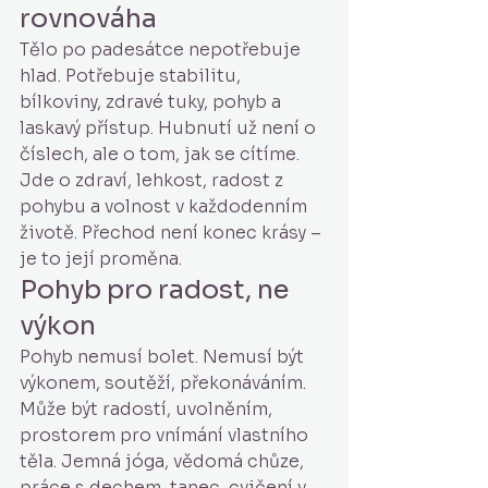
rovnováha
Tělo po padesátce nepotřebuje 
hlad. Potřebuje stabilitu, 
bílkoviny, zdravé tuky, pohyb a 
laskavý přístup. Hubnutí už není o 
číslech, ale o tom, jak se cítíme. 
Jde o zdraví, lehkost, radost z 
pohybu a volnost v každodenním 
životě. Přechod není konec krásy – 
je to její proměna.
Pohyb pro radost, ne 
výkon
Pohyb nemusí bolet. Nemusí být 
výkonem, soutěží, překonáváním. 
Může být radostí, uvolněním, 
prostorem pro vnímání vlastního 
těla. Jemná jóga, vědomá chůze, 
práce s dechem, tanec, cvičení v 