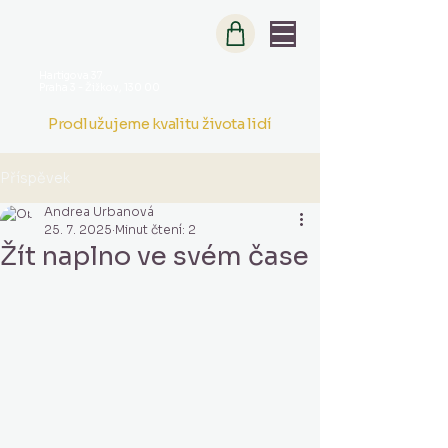
Hartigova 37
Praha 3 - Žižkov, 130 00
Prodlužujeme kvalitu života lidí
Příspěvek
Andrea Urbanová
25. 7. 2025
Minut čtení: 2
Žít naplno ve svém čase