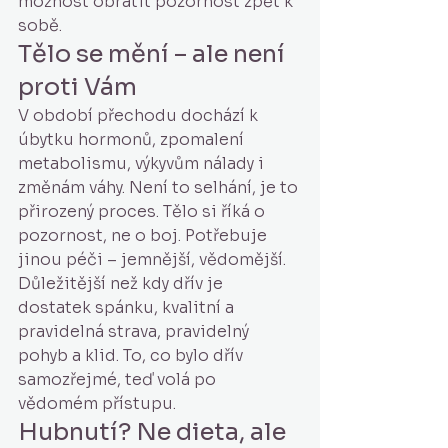
možnost obrátit pozornost zpět k 
sobě.
Tělo se mění – ale není 
proti Vám
V období přechodu dochází k 
úbytku hormonů, zpomalení 
metabolismu, výkyvům nálady i 
změnám váhy. Není to selhání, je to 
přirozený proces. Tělo si říká o 
pozornost, ne o boj. Potřebuje 
jinou péči – jemnější, vědomější. 
Důležitější než kdy dřív je 
dostatek spánku, kvalitní a 
pravidelná strava, pravidelný 
pohyb a klid. To, co bylo dřív 
samozřejmé, teď volá po 
vědomém přístupu.
Hubnutí? Ne dieta, ale 