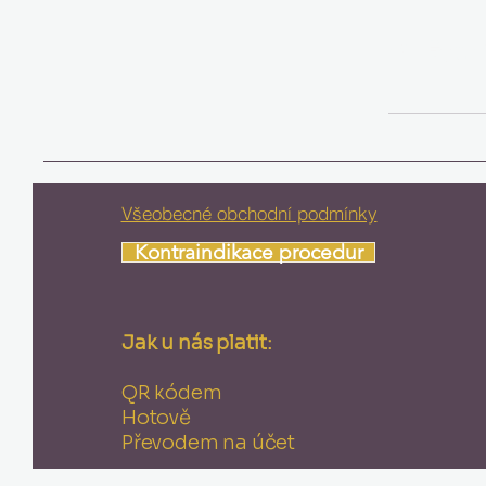
Vložte 
Všeobecné obchodní podmínky
Kontraindikace procedur
Jak u nás platit:
QR kódem
Hotově
Převodem na účet