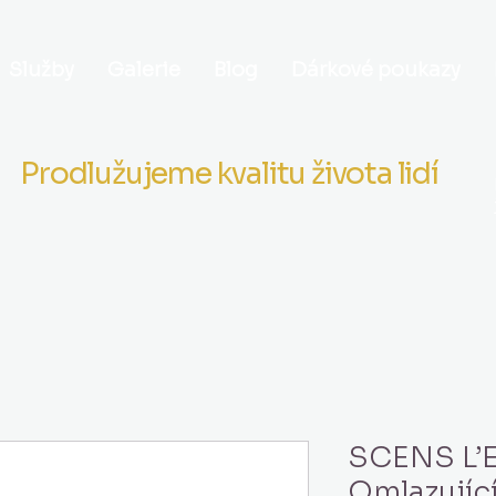
Služby
Galerie
Blog
Dárkové poukazy
Prodlužujeme kvalitu života lidí
SCENS L’E
Omlazující