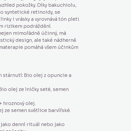
zhled pokožky. Díky bakuchiolu,
ko syntetické retinoidy, se
inky i vrásky a vyrovnává tón pleti.
m rizikem podráždění.
n nejen mimořádně účinný, má
stický design, ale také nádherně
aromaterapie pomáhá všem účinkům
 stárnutí
:
Bio olej z opuncie a
Bio olej ze lničky seté, semen
+ hroznový olej.
j ze semen světlice barvířské.
 jako denní rituál nebo jako