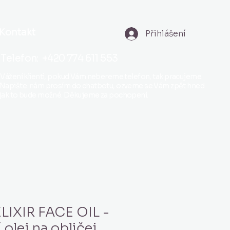
Kontakt
Přihlášení
Telefon: +420 774 611 553
Vážení klienti, pokud Vám nebereme telefon, tak pracujeme.
Napište nám prosím do chatbotu, ozveme se Vám zpět hned
jak to bude možné. Děkujeme za pochopení.
LIXIR FACE OIL -
 olej na obličej