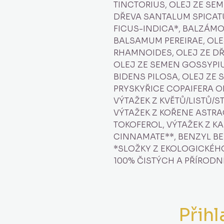
TINCTORIUS, OLEJ ZE SEM
DŘEVA SANTALUM SPICAT
FICUS-INDICA*, BALZÁM
BALSAMUM PEREIRAE, OLE
RHAMNOIDES, OLEJ ZE D
OLEJ ZE SEMEN GOSSYPI
BIDENS PILOSA, OLEJ ZE 
PRYSKYŘICE COPAIFERA O
VÝTAŽEK Z KVĚTŮ/LISTŮ/
VÝTAŽEK Z KOŘENE ASTR
TOKOFEROL, VÝTAŽEK Z KA
CINNAMATE**, BENZYL BE
*SLOŽKY Z EKOLOGICKÉHO
100% ČISTÝCH A PŘÍRODN
Přihl