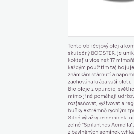
Tento obličejový olej a komp
skutečný BOOSTER, je unik
koktejlu více než 17 mimoř
každým použitím taj bojuje 
známkám stárnutí a napomáh
zachována krása vaší pleti.
Bio oleje z opuncie, světli
mimo jiné pomáhají udržov
rozjasňovat, vyživovat a r
buňky extrémně rychlým z
Silné výtažky ze semínek ln
zelné "Spilanthes Acmella",
z bavlněných semínek vyhlaz