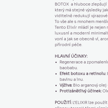
BOTOX a hluboce zlepšují v
který má stejné výsledky ja
viditelně redukují výrazové l
To vše ale s mnohem menší
Tento Elixír mládí je neje
luxusní a moderní minimali
voní a jak se obecně ví, 
přírodní péče.
HLAVNÍ ÚČINKY:
Regenerace a zpomalenín
baobabu.
Efekt botoxu a retinolu:
bavlnu a lnu.
Výživa:
Bio arganový olej 
Protizánětlivý účinek:
Ole
POUŽITÍ:
L’ELIXIR lze použít