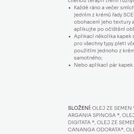
cílenou terapii třemi různý
Každé ráno a večer smích
jedním z krémů řady SC
obohacení jeho textury a
aplikujte po očištění ob
Aplikací několika kapek
pro všechny typy pleti vč
použitím jednoho z kré
samotného;
Nebo aplikací pár kapek 
SLOŽENÍ:
OLEJ ZE SEMEN V
ARGANIA SPINOSA *, OL
DIGITATA *, OLEJ ZE SEM
CANANGA ODORATA*, OL