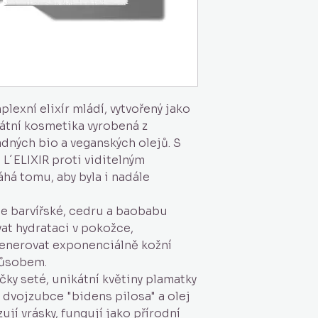
lexní elixír mládí, vytvořený jako
átní kosmetika vyrobená z
ádných bio a veganských olejů. S
L´ELIXIR proti viditelným
á tomu, aby byla i nadále
ce barvířské, cedru a baobabu
at hydrataci v pokožce,
egenerovat exponenciálně kožní
působem.
ičky seté, unikátní květiny plamatky
 dvojzubce "bidens pilosa" a olej
ují vrásky, fungují jako přírodní