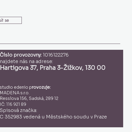
it se
Číslo provozovny:
1016122276
najdete nás na adrese:
Hartigova 37, Praha 3-Žižkov, 130 00
studio edenio p
rovozuje:
MADENA s.r.o.
Resslova 156, Sadská, 289 12
IČ: 116 921 89
Spisová značka:
C 352983 vedená u Městského soudu v Praze