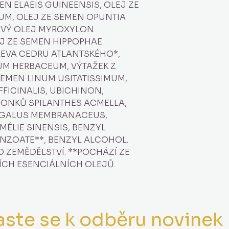
EN ELAEIS GUINEENSIS, OLEJ ZE
UM, OLEJ ZE SEMEN OPUNTIA
OVÝ OLEJ MYROXYLON
J ZE SEMEN HIPPOPHAE
ŘEVA CEDRU ATLANTSKÉHO*,
UM HERBACEUM, VÝTAŽEK Z
SEMEN LINUM USITATISSIMUM,
FFICINALIS, UBICHINON,
STONKŮ SPILANTHES ACMELLA,
AGALUS MEMBRANACEUS,
MÉLIE SINENSIS, BENZYL
NZOATE**, BENZYL ALCOHOL.
 ZEMĚDĚLSTVÍ. **POCHÁZÍ ZE
ÍCH ESENCIÁLNÍCH OLEJŮ.
aste se k odběru novinek