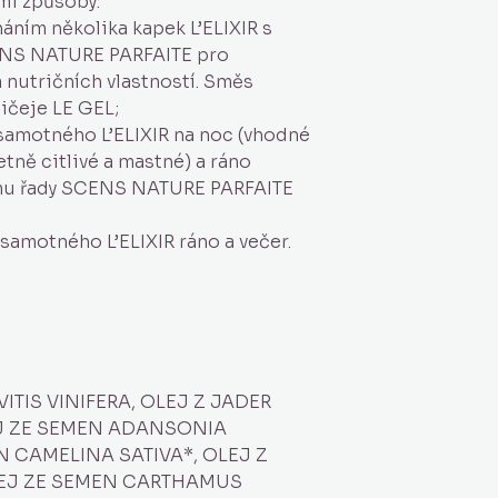
mi způsoby:
áním několika kapek L’ELIXIR s
ENS NATURE PARFAITE pro
 nutričních vlastností. Směs
ličeje LE GEL;
 samotného L’ELIXIR na noc (vhodné
etně citlivé a mastné) a ráno
mu řady SCENS NATURE PARFAITE
samotného L’ELIXIR ráno a večer.
ITIS VINIFERA, OLEJ Z JADER
EJ ZE SEMEN ADANSONIA
EN CAMELINA SATIVA*, OLEJ Z
EJ ZE SEMEN CARTHAMUS