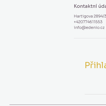
Kontaktní úd
Hartigova 2894/3
+420774611553
info@edenio.cz
Přihl
Vložte 