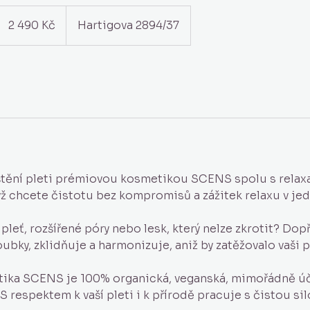
2 490
českých
2 490 Kč
Hartigova 2894/37
korun
štění pleti prémiovou kosmetikou SCENS spolu s relax
ž chcete čistotu bez kompromisů a zážitek relaxu v je
pleť, rozšířené póry nebo lesk, který nelze zkrotit? Dopř
oubky, zklidňuje a harmonizuje, aniž by zatěžovalo vaši 
ika SCENS je 100% organická, veganská, mimořádně úč
 S respektem k vaší pleti i k přírodě pracuje s čistou sil