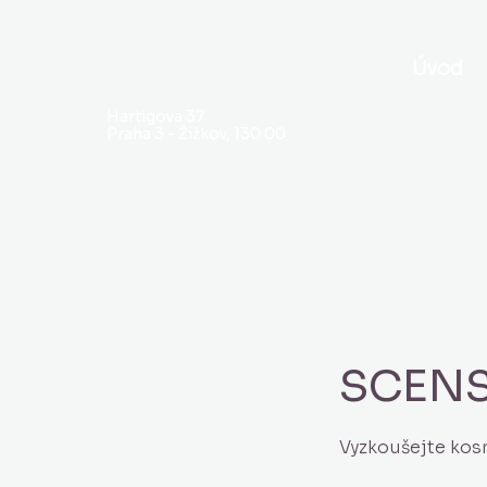
Úvod
Hartigova 37
Praha 3 - Žižkov, 130 00
SCENS 
Vyzkoušejte kos