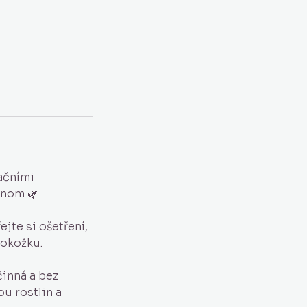
ačními
dnom 🌿
ejte si ošetření,
pokožku.
inná a bez
ou rostlin a