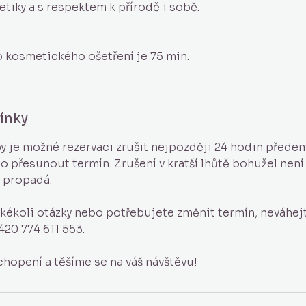
etiky a s respektem k přírodě i sobě.
ínky
y je možné rezervaci zrušit nejpozději 24 hodin přede
bo přesunout termín. Zrušení v kratší lhůtě bohužel není
 propadá.
kékoli otázky nebo potřebujete změnit termín, neváhej
420 774 611 553.
opení a těšíme se na váš návštěvu!