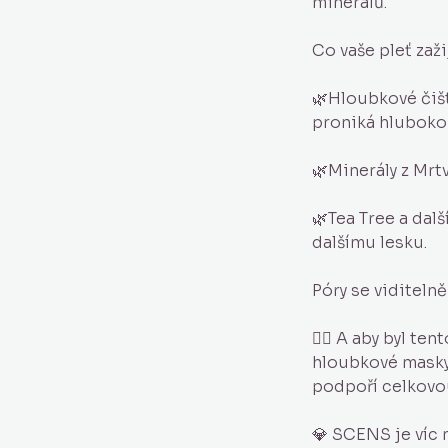
minerálů.
Co vaše pleť zaži
🌿Hloubkové čišt
proniká hluboko 
🌿Minerály z Mrtv
🌿Tea Tree a dal
dalšímu lesku.
Póry se viditelně
🧖‍♀️ A aby byl t
hloubkové masky,
podpoří celkovou
💎 SCENS je víc 