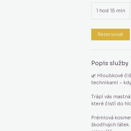
1 hod 15 min
1
h
o
1
Rezervovat
5
m
i
n
Popis služby
🌿 Hloubkové či
technikami – kdy
Trápí vás mastná 
které čistí do hl
Prémiová kosmet
škodlivých látek.