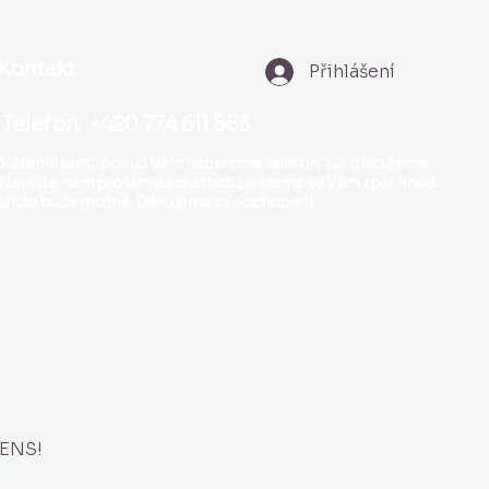
Kontakt
Přihlášení
Telefon: +420 774 611 553
Vážení klienti, pokud Vám nebereme telefon, tak pracujeme.
Napište nám prosím do chatbotu, ozveme se Vám zpět hned
jak to bude možné. Děkujeme za pochopení.
CENS!