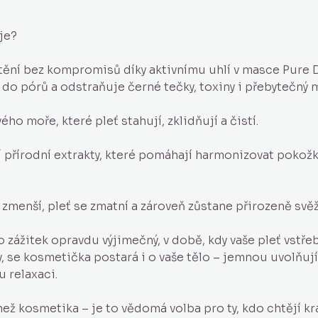
je?
ění bez kompromisů díky aktivnímu uhlí v masce Pure D
do pórů a odstraňuje černé tečky, toxiny i přebytečný 
ého moře, které pleť stahují, zklidňují a čistí.
ší přírodní extrakty, které pomáhají harmonizovat pokožk
 zmenší, pleť se zmatní a zároveň zůstane přirozeně svěž
ento zážitek opravdu výjimečný, v době, kdy vaše pleť vstř
 se kosmetička postará i o vaše tělo – jemnou uvolňují
 relaxaci.
než kosmetika – je to vědomá volba pro ty, kdo chtějí k