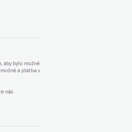
m, aby bylo možné
 možné a platba v
te nás