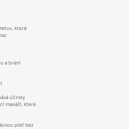
etox, které
maz.
u a brání
í.
ebává účinky
cí masáží, která
rásnou pleť bez