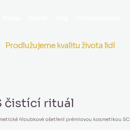
Služby
Galerie
Blog
Dárkové poukazy
Prodlužujeme kvalitu života lidí
čistící rituál
metické hloubkové ošetření prémiovou kosmetikou S