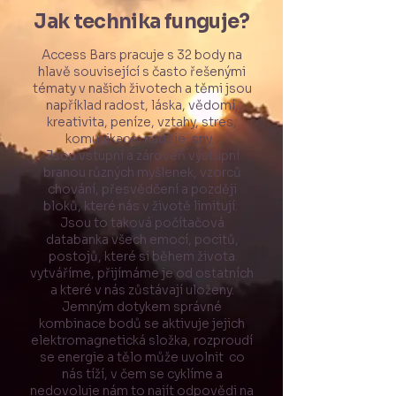
Jak technika funguje?
Access Bars pracuje s 32 body na
hlavě související s často řešenými
tématy v našich životech a těmi jsou
například radost, láska, vědomí,
kreativita, peníze, vztahy, stres,
komunikace, naděje, sny.
Jsou vstupní a zároveň výstupní
branou různých myšlenek, vzorců
chování, přesvědčení a později
bloků, které nás v životě limitují.
Jsou to taková počítačová
databanka všech emocí, pocitů,
postojů, které si během života
vytváříme, přijímáme je od ostatních
a které v nás zůstávají uloženy.
Jemným dotykem správné
kombinace bodů se aktivuje jejich
elektromagnetická složka, rozproudí
se energie a tělo může uvolnit co
nás tíží, v čem se cyklíme a
nedovoluje nám to najít odpovědi na