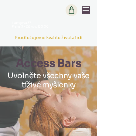
Hartigova 37
Praha 3 - Žižkov, 130 00
Prodlužujeme kvalitu života lidí
Access Bars
Uvolněte všechny vaše
tíživé myšlenky