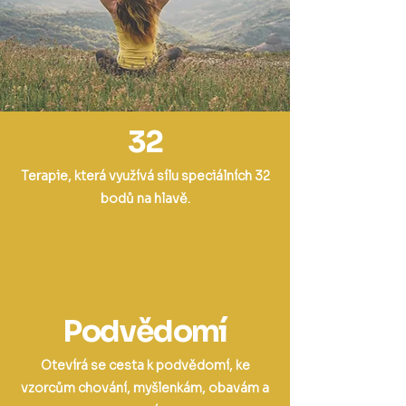
32
Terapie, která využívá sílu speciálních 32
bodů na hlavě.
Podvědomí
Otevírá se cesta k podvědomí, ke
vzorcům chování, myšlenkám, obavám a