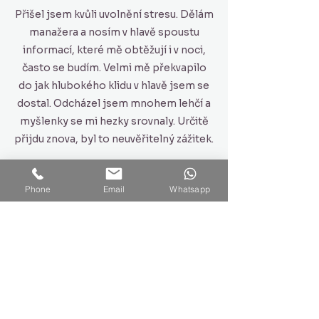
Přišel jsem kvůli uvolnění stresu. Dělám
manažera a nosím v hlavě spoustu
informací, které mě obtěžují i v noci,
často se budím. Velmi mě překvapilo
do jak hlubokého klidu v hlavě jsem se
dostal. Odcházel jsem mnohem lehčí a
myšlenky se mi hezky srovnaly. Určitě
přijdu znova, byl to neuvěřitelný zážitek.
Phone
Email
Whatsapp
Ivana R.
Technika mi pomohla zbavit se
neustálého vnitřního dialogu a získat
větší jasnost v rozhodování. Navíc