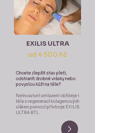
EXILIS ULTRA
od 4 500 Kč
Chcete zlepšit stav pleti,
odstranit drobné vrásky nebo
povyslou kůži na těle? ​​
Neinvazivní omlazení obličeje i
těla s regenerací kolagenových
vláken pomocí přístroje EXILIS
ULTRA BTL.