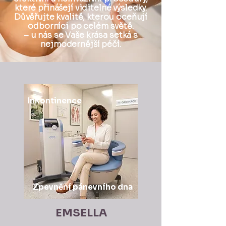
které přinášejí viditelné výsledky.
Důvěřujte kvalitě, kterou oceňují
odborníci po celém světě.
– u nás se Vaše krása setká s
nejmodernější péčí.
Inkontinence
Zpevnění pánevního dna
EMSELLA