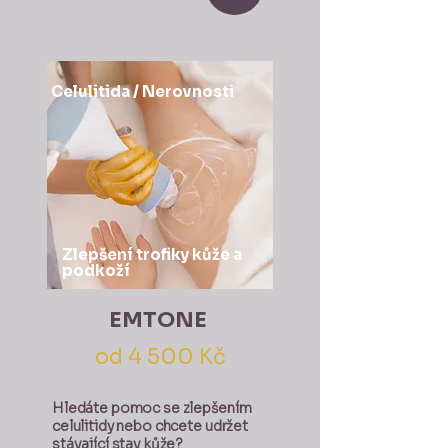
Celulitida / Nerovnosti
Zlepšení trofiky kůže a
podkoží
EMTONE
od 4 500 Kč
Hledáte pomoc se zlepšením
celulitidy nebo chcete udržet
stávající stav kůže?