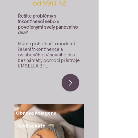
od 990 Kč
Řešíte problémy s
inkontinencí nebo s
povolenými svaly pánevního
dna? ​
Máme pohodlné a moderní
řešení inkontinence a
oslabeného pánevního dna
bez námahy pomocí přístroje
EMSELLA BTL.
Obnova kolagenu
Trofika kůže