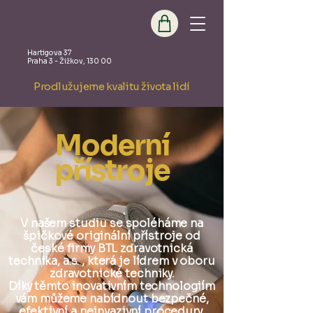
Hartigova 37
Praha 3 - Žižkov, 130 00
Prodlužujeme kvalitu života lidí
Moderní
přístroje
V našem studiu se spoléháme na
špičkové originální přístroje od
české firmy BTL zdravotnická
technika, a.s. , která je lídrem v oboru
zdravotnické techniky.
Díky těmto inovativním technologiím
vám můžeme nabídnout bezpečné,
efektivní a neinvazivní procedury,