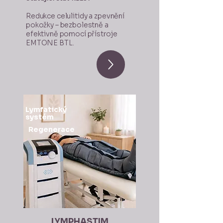
Redukce celulitidy a zpevnění
pokožky – bezbolestně a
efektivně pomocí přístroje
EMTONE BTL.
Lymfatický
systém
Regenerace
LYMPHASTIM