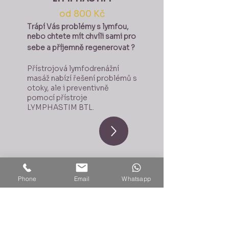
od 800 Kč
Trápí Vás problémy s lymfou,
nebo chtete mít chvíli sami pro
sebe a příjemně regenerovat ?
Přístrojová lymfodrenážní
masáž nabízí řešení problémů s
otoky, ale i preventivně
pomocí přístroje
LYMPHASTIM BTL.
Phone
Email
Whatsapp
Přihlaste se k odběru
novinek
Vložte Váš Email