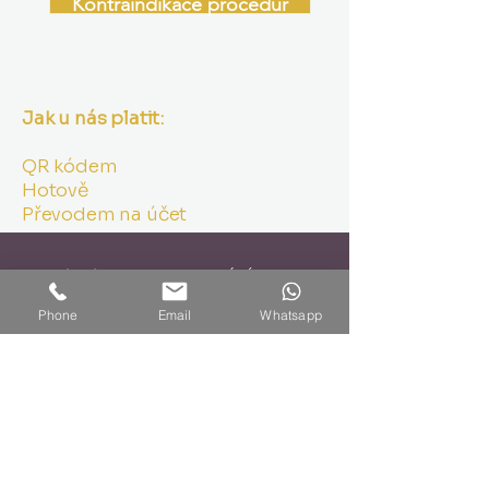
Kontraindikace procedur
Jak u nás platit:
QR kódem
Hotově
Převodem na účet
Otevírací doba NA OBJEDNÁNÍ obvykle v
těchto hodinách:
PO 8:00 - 17:00
Phone
Email
Whatsapp
ÚT 8:00 - 9:30
ST 8 :00- 17:00
ČT 8:00 - 9:30
PÁ 8:00 - 17:00
SO zavřeno
NE zavřeno
Státní svátky zavřeno