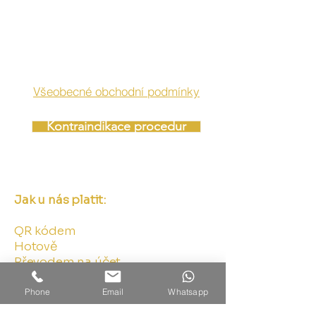
Všeobecné obchodní podmínky
Kontraindikace procedur
Jak u nás platit:
QR kódem
Hotově
Převodem na účet
Phone
Email
Whatsapp
Otevírací doba NA OBJEDNÁNÍ obvykle v
těchto hodinách: