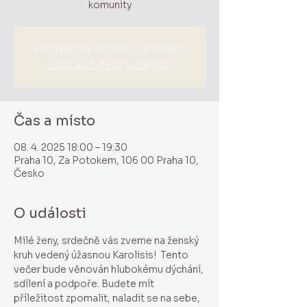
komunity
Vstupenky nejsou v prodeji
Zobrazit další události
Čas a místo
08. 4. 2025 18:00 – 19:30
Praha 10, Za Potokem, 106 00 Praha 10,
Česko
O události
Milé ženy, srdečně vás zveme na ženský 
kruh vedený úžasnou Karolisis!  Tento 
večer bude věnován hlubokému dýchání, 
sdílení a podpoře. Budete mít 
příležitost zpomalit, naladit se na sebe, 