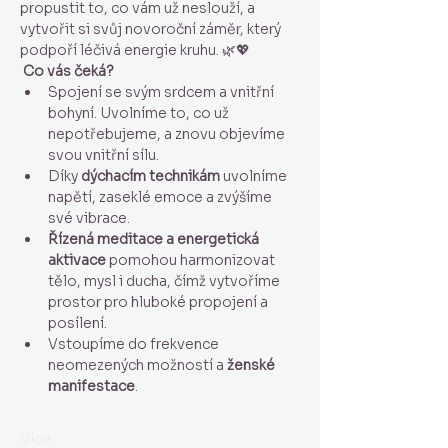
propustit to, co vám už neslouží, a 
vytvořit si svůj novoroční záměr, který 
podpoří léčivá energie kruhu. 🌿💖
Co vás čeká?
Spojení se svým srdcem a vnitřní 
bohyní. Uvolníme to, co už 
nepotřebujeme, a znovu objevíme 
svou vnitřní sílu.
Díky 
dýchacím technikám
 uvolníme 
napětí, zaseklé emoce a zvýšíme 
své vibrace.
Řízená meditace a energetická 
aktivace
 pomohou harmonizovat 
tělo, mysl i ducha, čímž vytvoříme 
prostor pro hluboké propojení a 
posílení.
Vstoupíme do frekvence 
neomezených možností a 
ženské 
manifestace
.
Více