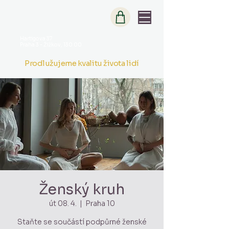
Hartigova 37
Praha 3 - Žižkov, 130 00
Prodlužujeme kvalitu života lidí
Ženský kruh
út 08. 4.
  |  
Praha 10
Staňte se součástí podpůrné ženské