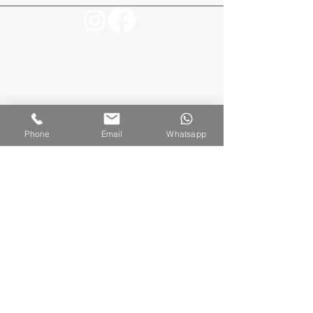
Všeobecné obchodní podmínky
Phone
Email
Whatsapp
Kontraindikace procedur
Jak u nás platit:
QR kódem
Hotově
Převodem na účet