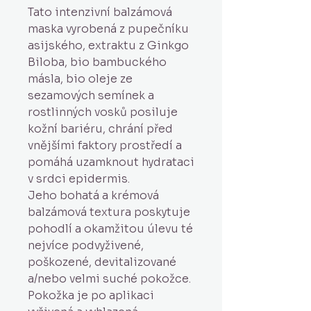
Tato intenzivní balzámová
maska vyrobená z pupečníku
asijského, extraktu z Ginkgo
Biloba, bio bambuckého
másla, bio oleje ze
sezamových semínek a
rostlinných vosků posiluje
kožní bariéru, chrání před
vnějšími faktory prostředí a
pomáhá uzamknout hydrataci
v srdci epidermis.
Jeho bohatá a krémová
balzámová textura poskytuje
pohodlí a okamžitou úlevu té
nejvíce podvyživené,
poškozené, devitalizované
a/nebo velmi suché pokožce.
Pokožka je po aplikaci