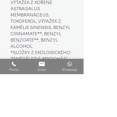
VÝTAŽEK Z KOŘENE
ASTRAGALUS
MEMBRANACEUS,
TOKOFEROL, VÝTAŽEK Z
KAMÉLIE SINENSIS, BENZYL
CINNAMATE**, BENZYL
BENZOATE**, BENZYL
ALCOHOL.
*SLOŽKY Z EKOLOGICKÉHO
ZEMĚDĚLSTVÍ. **POCHÁZÍ
ZE 100% ČISTÝCH A
Phone
Email
Whatsapp
PŘÍRODNÍCH
ESENCIÁLNÍCH OLEJŮ.
Přihlaste se k odběru
novinek