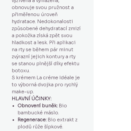
vyživená a vyhlazená,
obnovuje svou pružnost a
přiměřenou úroveň
hydratace. Nedokonalosti
způsobené dehydratací zmizí
a pokožka získá zpět svou
hladkost a lesk. Při aplikaci
na rty se během pár minut
zvýrazní jejich kontury a rty
se stanou plnější díky efektu
botoxu.
S krémem La créme Idéale je
to výborná dvojka pro rychlý
make-up.
HLAVNÍ ÚČINKY:
Obnovení buněk:
Bio
bambucké máslo.
Regenerace:
Bio extrakt z
plodů růže šípkové.