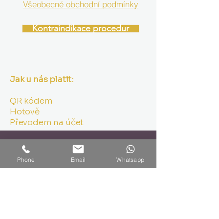
Všeobecné obchodní podmínky
Kontraindikace procedur
Jak u nás platit:
QR kódem
Hotově
Převodem na účet
Otevírací doba NA OBJEDNÁNÍ obvykle v
těchto hodinách:
Phone
Email
Whatsapp
PO 8:00 - 17:00
ÚT 8:00 - 9:30
ST 8 :00- 17:00
ČT 8:00 - 9:30
PÁ 8:00 - 17:00
SO zavřeno