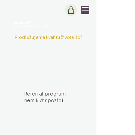
Hartigova 37
Praha 3 - Žižkov, 130 00
Prodlužujeme kvalitu života lidí
Referral program
není k dispozici.